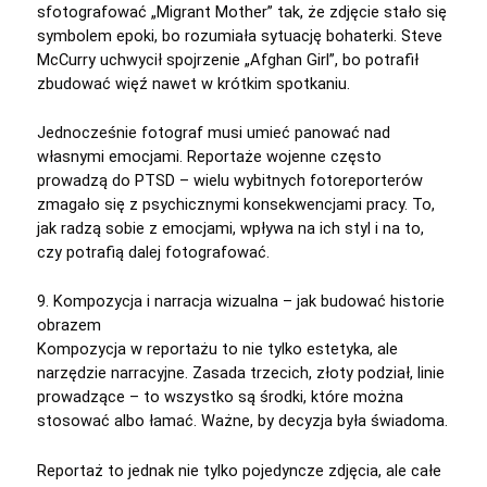
sfotografować „Migrant Mother” tak, że zdjęcie stało się
symbolem epoki, bo rozumiała sytuację bohaterki. Steve
McCurry uchwycił spojrzenie „Afghan Girl”, bo potrafił
zbudować więź nawet w krótkim spotkaniu.
Jednocześnie fotograf musi umieć panować nad
własnymi emocjami. Reportaże wojenne często
prowadzą do PTSD – wielu wybitnych fotoreporterów
zmagało się z psychicznymi konsekwencjami pracy. To,
jak radzą sobie z emocjami, wpływa na ich styl i na to,
czy potrafią dalej fotografować.
9. Kompozycja i narracja wizualna – jak budować historie
obrazem
Kompozycja w reportażu to nie tylko estetyka, ale
narzędzie narracyjne. Zasada trzecich, złoty podział, linie
prowadzące – to wszystko są środki, które można
stosować albo łamać. Ważne, by decyzja była świadoma.
Reportaż to jednak nie tylko pojedyncze zdjęcia, ale całe