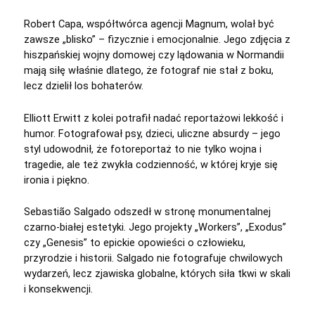
Robert Capa, współtwórca agencji Magnum, wolał być
zawsze „blisko” – fizycznie i emocjonalnie. Jego zdjęcia z
hiszpańskiej wojny domowej czy lądowania w Normandii
mają siłę właśnie dlatego, że fotograf nie stał z boku,
lecz dzielił los bohaterów.
Elliott Erwitt z kolei potrafił nadać reportażowi lekkość i
humor. Fotografował psy, dzieci, uliczne absurdy – jego
styl udowodnił, że fotoreportaż to nie tylko wojna i
tragedie, ale też zwykła codzienność, w której kryje się
ironia i piękno.
Sebastião Salgado odszedł w stronę monumentalnej
czarno-białej estetyki. Jego projekty „Workers”, „Exodus”
czy „Genesis” to epickie opowieści o człowieku,
przyrodzie i historii. Salgado nie fotografuje chwilowych
wydarzeń, lecz zjawiska globalne, których siła tkwi w skali
i konsekwencji.