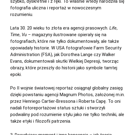
szybko, dyskretnie i z ręki. To właśnie wtedy narodziła się
fotografia uliczna i reportaż w nowoczesnym
rozumieniu.
Lata 30. 20 wieku to złota era agencji prasowych.
Life
,
Time
,
Vu
– magazyny ilustrowane opierały się na
fotografiach, które nie tylko dokumentowały, ale także
opowiadały historie. W USA fotografowie Farm Security
Administration (FSA), jak Dorothea Lange czy Walker
Evans, dokumentowali skutki Wielkiej Depresji, tworząc
obrazy, które przeszły do historii jako symbole tamtej
epoki.
Po II wojnie światowej reportaż osiągnął globalny zasięg
dzięki powstaniu agencji Magnum Photos, założonej m.in.
przez Henriego Cartier-Bressona i Roberta Capę. To oni
nadali fotoreportażowi status sztuki i stworzyli
podwaliny pod rozumienie stylu jako nie tylko techniki, ale
także etyki i filozofii patrzenia.
3. Decydujący moment i inne koncepcje – jak teoria