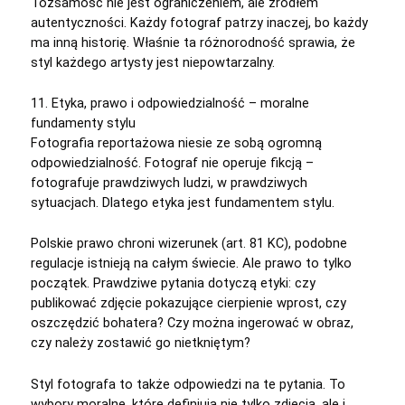
Tożsamość nie jest ograniczeniem, ale źródłem
autentyczności. Każdy fotograf patrzy inaczej, bo każdy
ma inną historię. Właśnie ta różnorodność sprawia, że
styl każdego artysty jest niepowtarzalny.
11. Etyka, prawo i odpowiedzialność – moralne
fundamenty stylu
Fotografia reportażowa niesie ze sobą ogromną
odpowiedzialność. Fotograf nie operuje fikcją –
fotografuje prawdziwych ludzi, w prawdziwych
sytuacjach. Dlatego etyka jest fundamentem stylu.
Polskie prawo chroni wizerunek (art. 81 KC), podobne
regulacje istnieją na całym świecie. Ale prawo to tylko
początek. Prawdziwe pytania dotyczą etyki: czy
publikować zdjęcie pokazujące cierpienie wprost, czy
oszczędzić bohatera? Czy można ingerować w obraz,
czy należy zostawić go nietkniętym?
Styl fotografa to także odpowiedzi na te pytania. To
wybory moralne, które definiują nie tylko zdjęcia, ale i