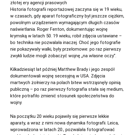
złotej ery agencji prasowych
Historia fotografii reportażowej zaczyna się w 19 wieku,
w czasach, gdy aparat fotograficzny był jeszcze ciężkim,
powolnym urządzeniem wymagającym długich czasów
naświetlania. Roger Fenton, dokumentując wojnę
krymską w latach 50. 19 wieku, robił zdjęcia ustawiane –
bo technika nie pozwalała inaczej. Choć jego fotografie
nie pokazywały walki, były przełomowe: po raz pierwszy
zwykli ludzie mogli zobaczyć wojnę „na własne oczy”.
Kilkadziesiąt lat później Matthew Brady i jego zespół
dokumentowali wojnę secesyjną w USA. Zdjęcia
martwych żołnierzy na polach bitew wstrząsnęły opinią
publiczną – po raz pierwszy fotografia stała się medium,
które potrafiło zmienić stosunek społeczeństwa do
wojny.
Na początku 20 wieku pojawiły się pierwsze lekkie
aparaty, a wraz z nimi nowa dynamika fotografii. Leica,
wprowadzona w latach 20., pozwalała fotografować