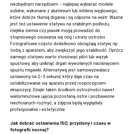
niezbędnym narzędziem – najlepiej wybierać modele
solidne, wykonane z aluminium lub włókna węglowego,
które dobrze tłumią drgania i są odporne na wiatr. Ważne
jest też ustawienie statywu na stabilnym podłożu;
miękka ziemia czy piasek mogą prowadzić do
stopniowego osuwania się nóg i utraty ostrości.
Fotografowie często dodatkowo obciążają statyw, np.
torbą z aparatem, aby zwiększyć jego stabilność. Oprócz
samego statywu warto stosować pilot lub wężyk
spustowy, aby uniknąć drgań wywołanych naciśnięciem
spustu migawki. Alternatywą jest samowyzwalacz
ustawiony na 2–5 sekund, który daje czas na
ustabilizowanie się aparatu przed rozpoczęciem
ekspozycji. Dzięki takim środkom ostrożności nawet
wielominutowe ujęcia pozostaną ostre i pozbawione
niechcianych rozmyć, a zdjęcia będą wyglądały
profesjonalnie i estetycznie.
Jak dobrać ustawienia ISO, przysłony i czasu w
fotografii nocnej?