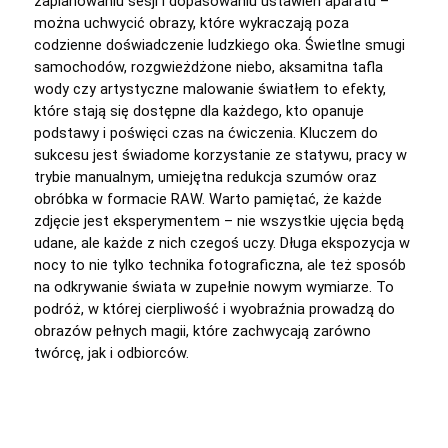
zaplanowaniu sesji i dopasowaniu ustawień aparatu –
można uchwycić obrazy, które wykraczają poza
codzienne doświadczenie ludzkiego oka. Świetlne smugi
samochodów, rozgwieżdżone niebo, aksamitna tafla
wody czy artystyczne malowanie światłem to efekty,
które stają się dostępne dla każdego, kto opanuje
podstawy i poświęci czas na ćwiczenia. Kluczem do
sukcesu jest świadome korzystanie ze statywu, pracy w
trybie manualnym, umiejętna redukcja szumów oraz
obróbka w formacie RAW. Warto pamiętać, że każde
zdjęcie jest eksperymentem – nie wszystkie ujęcia będą
udane, ale każde z nich czegoś uczy. Długa ekspozycja w
nocy to nie tylko technika fotograficzna, ale też sposób
na odkrywanie świata w zupełnie nowym wymiarze. To
podróż, w której cierpliwość i wyobraźnia prowadzą do
obrazów pełnych magii, które zachwycają zarówno
twórcę, jak i odbiorców.