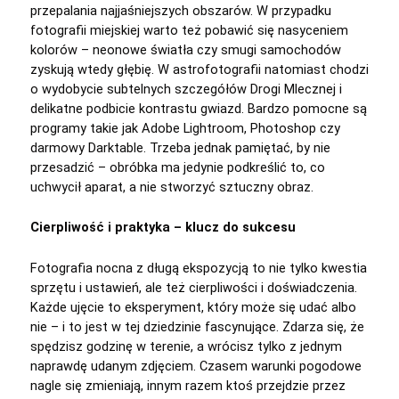
przepalania najjaśniejszych obszarów. W przypadku
fotografii miejskiej warto też pobawić się nasyceniem
kolorów – neonowe światła czy smugi samochodów
zyskują wtedy głębię. W astrofotografii natomiast chodzi
o wydobycie subtelnych szczegółów Drogi Mlecznej i
delikatne podbicie kontrastu gwiazd. Bardzo pomocne są
programy takie jak Adobe Lightroom, Photoshop czy
darmowy Darktable. Trzeba jednak pamiętać, by nie
przesadzić – obróbka ma jedynie podkreślić to, co
uchwycił aparat, a nie stworzyć sztuczny obraz.
Cierpliwość i praktyka – klucz do sukcesu
Fotografia nocna z długą ekspozycją to nie tylko kwestia
sprzętu i ustawień, ale też cierpliwości i doświadczenia.
Każde ujęcie to eksperyment, który może się udać albo
nie – i to jest w tej dziedzinie fascynujące. Zdarza się, że
spędzisz godzinę w terenie, a wrócisz tylko z jednym
naprawdę udanym zdjęciem. Czasem warunki pogodowe
nagle się zmieniają, innym razem ktoś przejdzie przez