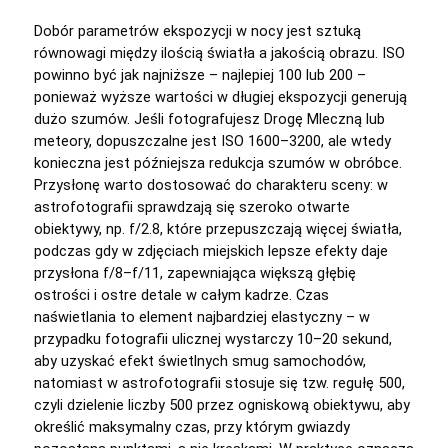
Dobór parametrów ekspozycji w nocy jest sztuką
równowagi między ilością światła a jakością obrazu. ISO
powinno być jak najniższe – najlepiej 100 lub 200 –
ponieważ wyższe wartości w długiej ekspozycji generują
dużo szumów. Jeśli fotografujesz Drogę Mleczną lub
meteory, dopuszczalne jest ISO 1600–3200, ale wtedy
konieczna jest późniejsza redukcja szumów w obróbce.
Przysłonę warto dostosować do charakteru sceny: w
astrofotografii sprawdzają się szeroko otwarte
obiektywy, np. f/2.8, które przepuszczają więcej światła,
podczas gdy w zdjęciach miejskich lepsze efekty daje
przysłona f/8–f/11, zapewniająca większą głębię
ostrości i ostre detale w całym kadrze. Czas
naświetlania to element najbardziej elastyczny – w
przypadku fotografii ulicznej wystarczy 10–20 sekund,
aby uzyskać efekt świetlnych smug samochodów,
natomiast w astrofotografii stosuje się tzw. regułę 500,
czyli dzielenie liczby 500 przez ogniskową obiektywu, aby
określić maksymalny czas, przy którym gwiazdy