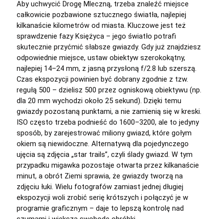
Aby uchwycić Drogę Mleczną, trzeba znaleźć miejsce
całkowicie pozbawione sztucznego światła, najlepiej
kilkanaście kilometrów od miasta. Kluczowe jest też
sprawdzenie fazy Księżyca – jego światło potrafi
skutecznie przyćmić słabsze gwiazdy. Gdy już znajdziesz
odpowiednie miejsce, ustaw obiektyw szerokokątny,
najlepiej 14–24 mm, z jasną przysłoną f/2.8 lub szerszą.
Czas ekspozycji powinien być dobrany zgodnie z tzw.
regułą 500 – dzielisz 500 przez ogniskową obiektywu (np.
dla 20 mm wychodzi około 25 sekund). Dzięki temu
gwiazdy pozostaną punktami, a nie zamienią się w kreski.
ISO często trzeba podnieść do 1600–3200, ale to jedyny
sposób, by zarejestrować miliony gwiazd, które gołym
okiem są niewidoczne. Alternatywą dla pojedynczego
ujęcia są zdjęcia „star trails”, czyli ślady gwiazd. W tym
przypadku migawka pozostaje otwarta przez kilkanaście
minut, a obrót Ziemi sprawia, że gwiazdy tworzą na
zdjęciu łuki. Wielu fotografów zamiast jednej długiej
ekspozycji woli zrobić serię krótszych i połączyć je w
programie graficznym – daje to lepszą kontrolę nad