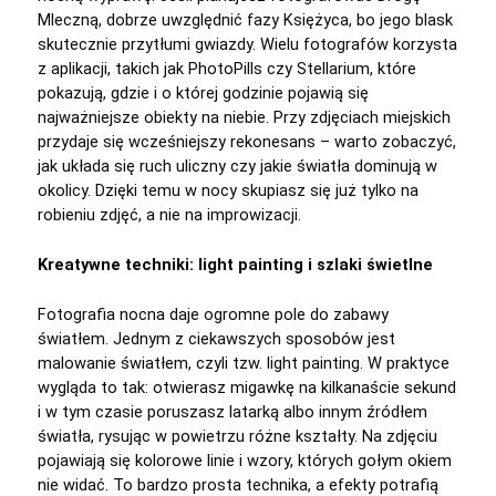
Mleczną, dobrze uwzględnić fazy Księżyca, bo jego blask
skutecznie przytłumi gwiazdy. Wielu fotografów korzysta
z aplikacji, takich jak PhotoPills czy Stellarium, które
pokazują, gdzie i o której godzinie pojawią się
najważniejsze obiekty na niebie. Przy zdjęciach miejskich
przydaje się wcześniejszy rekonesans – warto zobaczyć,
jak układa się ruch uliczny czy jakie światła dominują w
okolicy. Dzięki temu w nocy skupiasz się już tylko na
robieniu zdjęć, a nie na improwizacji.
Kreatywne techniki: light painting i szlaki świetlne
Fotografia nocna daje ogromne pole do zabawy
światłem. Jednym z ciekawszych sposobów jest
malowanie światłem, czyli tzw. light painting. W praktyce
wygląda to tak: otwierasz migawkę na kilkanaście sekund
i w tym czasie poruszasz latarką albo innym źródłem
światła, rysując w powietrzu różne kształty. Na zdjęciu
pojawiają się kolorowe linie i wzory, których gołym okiem
nie widać. To bardzo prosta technika, a efekty potrafią