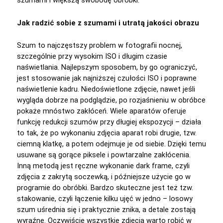
szumami i większą swobodę obróbki.
Jak radzić sobie z szumami i utratą jakości obrazu
Szum to najczęstszy problem w fotografii nocnej,
szczególnie przy wysokim ISO i długim czasie
naświetlania. Najlepszym sposobem, by go ograniczyć,
jest stosowanie jak najniższej czułości ISO i poprawne
naświetlenie kadru. Niedoświetlone zdjęcie, nawet jeśli
wygląda dobrze na podglądzie, po rozjaśnieniu w obróbce
pokaże mnóstwo zakłóceń. Wiele aparatów oferuje
funkcję redukcji szumów przy długiej ekspozycji – działa
to tak, że po wykonaniu zdjęcia aparat robi drugie, tzw.
ciemną klatkę, a potem odejmuje je od siebie. Dzięki temu
usuwane są gorące piksele i powtarzalne zakłócenia.
Inną metodą jest ręczne wykonanie dark frame, czyli
zdjęcia z zakrytą soczewką, i późniejsze użycie go w
programie do obróbki. Bardzo skuteczne jest też tzw.
stakowanie, czyli łączenie kilku ujęć w jedno – losowy
szum uśrednia się i praktycznie znika, a detale zostają
wyraźne. Oczywiście wszystkie zdjęcia warto robić w