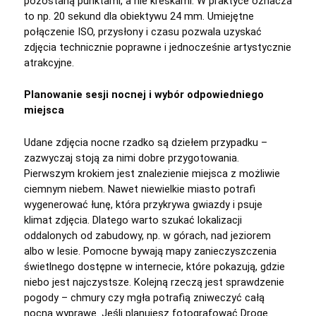
pozostaną punktami, a nie kreskami. W praktyce oznacza
to np. 20 sekund dla obiektywu 24 mm. Umiejętne
połączenie ISO, przysłony i czasu pozwala uzyskać
zdjęcia technicznie poprawne i jednocześnie artystycznie
atrakcyjne.
Planowanie sesji nocnej i wybór odpowiedniego
miejsca
Udane zdjęcia nocne rzadko są dziełem przypadku –
zazwyczaj stoją za nimi dobre przygotowania.
Pierwszym krokiem jest znalezienie miejsca z możliwie
ciemnym niebem. Nawet niewielkie miasto potrafi
wygenerować łunę, która przykrywa gwiazdy i psuje
klimat zdjęcia. Dlatego warto szukać lokalizacji
oddalonych od zabudowy, np. w górach, nad jeziorem
albo w lesie. Pomocne bywają mapy zanieczyszczenia
świetlnego dostępne w internecie, które pokazują, gdzie
niebo jest najczystsze. Kolejną rzeczą jest sprawdzenie
pogody – chmury czy mgła potrafią zniweczyć całą
nocną wyprawę. Jeśli planujesz fotografować Drogę